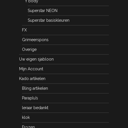
Y body
Superstar NEON
Superstar basiskleuren
FX
Grimeerspons
Overige
Uw eigen sjabloon
Mijn Account
Kado artikelen
Bling artikelen
Paraplu’s
leraar bedankt
klok
Frozen