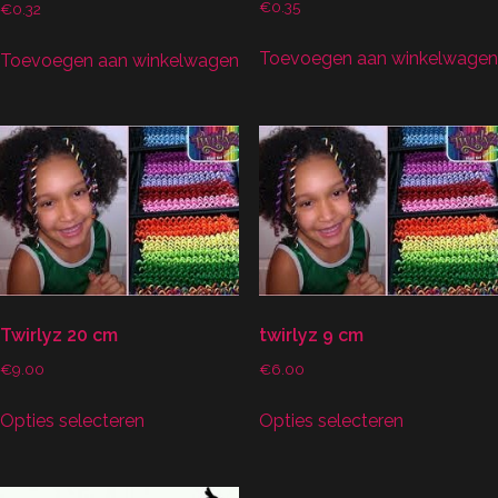
€
0.35
€
0.32
Toevoegen aan winkelwagen
Toevoegen aan winkelwagen
Twirlyz 20 cm
twirlyz 9 cm
€
9.00
€
6.00
Dit
Dit
Opties selecteren
Opties selecteren
product
product
heeft
heeft
meerdere
meerdere