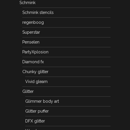
Schmink
Schmink stencils
regenboog
Superstar
Penselen
PartyXplosion
Diamond fx
Chunky glitter
Vivid gleam
Glitter
Glimmer body art
Glitter puffer
DFX glitter