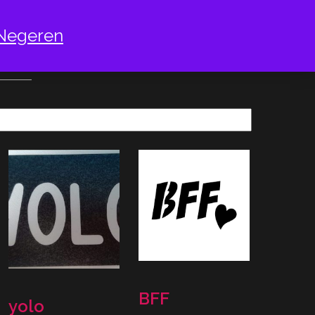
Negeren
KST
BFF
yolo