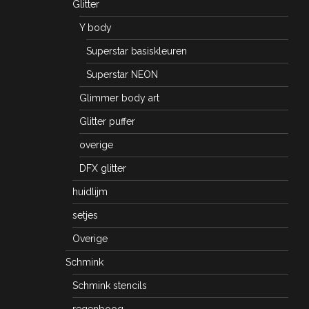
Glitter
Y body
Superstar basiskleuren
Superstar NEON
Glimmer body art
Glitter puffer
overige
DFX glitter
huidlijm
setjes
Overige
Schmink
Schmink stencils
regenboog