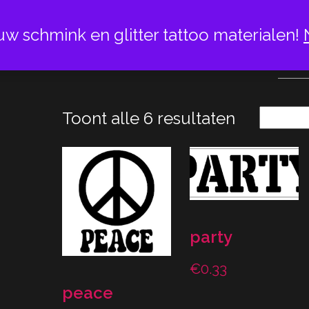
uw schmink en glitter tattoo materialen!
TE
Toont alle 6 resultaten
party
€
0.33
peace