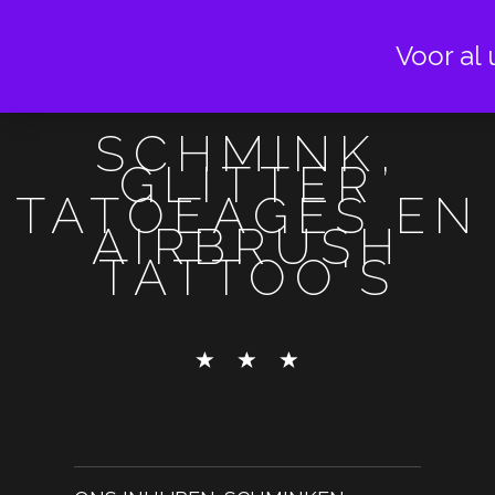
Voor al 
SCHMINK,
GLITTER
TATOEAGES EN
AIRBRUSH
TATTOO'S