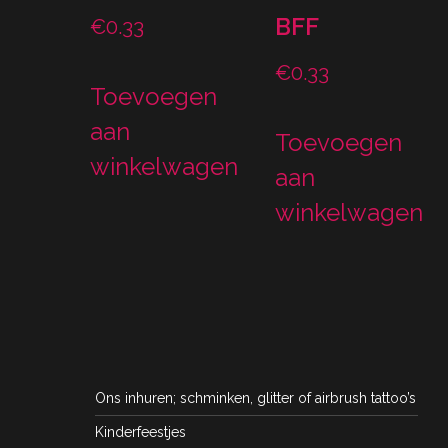
BFF
€
0.33
€
0.33
Toevoegen
aan
Toevoegen
winkelwagen
aan
winkelwagen
Ons inhuren; schminken, glitter of airbrush tattoo’s
Kinderfeestjes