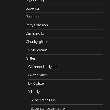
Superstar
Penselen
PartyXplosion
Diamond fx
Chunky glitter
Vivid gleam
Glitter
Glimmer body art
Glitter puffer
DFX glitter
Y body
Superstar NEON
Superstar basiskleuren