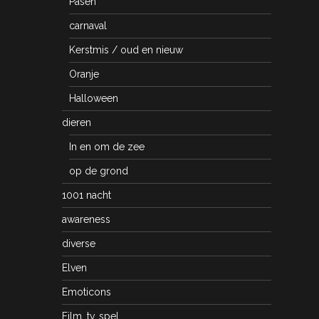
Pasen
carnaval
Kerstmis / oud en nieuw
Oranje
Halloween
dieren
In en om de zee
op de grond
1001 nacht
awareness
diverse
Elven
Emoticons
Film, tv, spel