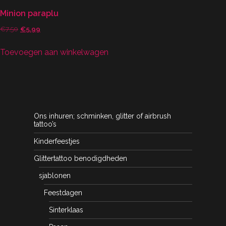
Minion paraplu
Oorspronkelijke
Huidige
€
7.50
€
5.99
prijs
prijs
Toevoegen aan winkelwagen
was:
is:
€7.50.
€5.99.
Ons inhuren; schminken, glitter of airbrush
tattoo’s
Kinderfeestjes
Glittertattoo benodigdheden
sjablonen
Feestdagen
Sinterklaas