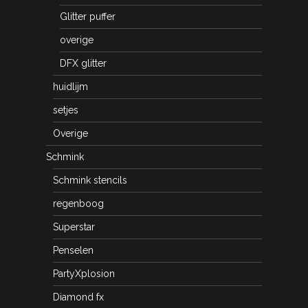
Glitter puffer
overige
DFX glitter
huidlijm
setjes
Overige
Schmink
Schmink stencils
regenboog
Superstar
Penselen
PartyXplosion
Diamond fx