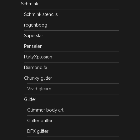
Schmink
Schmink stencils
regenboog
Superstar
Penselen
PartyXplosion
Diamond fx
Chunky glitter
Vivid gleam
Glitter
Glimmer body art
Glitter puffer
DFX glitter