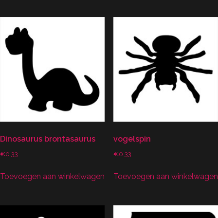
Dinosaurus brontasaurus
vogelspin
€
0.33
€
0.33
Toevoegen aan winkelwagen
Toevoegen aan winkelwagen