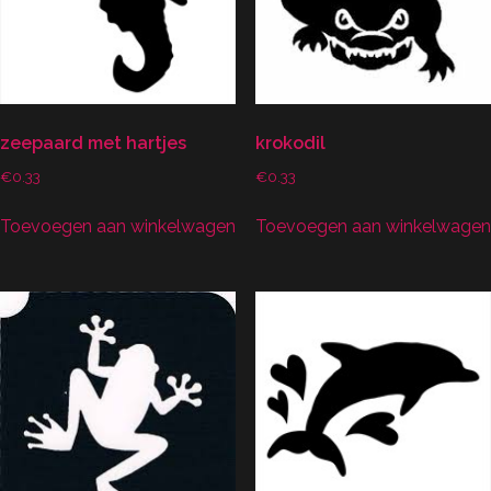
zeepaard met hartjes
krokodil
€
0.33
€
0.33
Toevoegen aan winkelwagen
Toevoegen aan winkelwagen