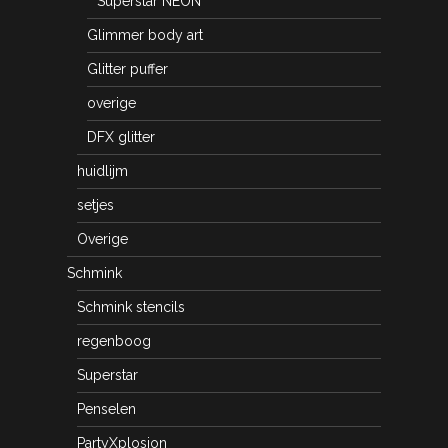
Superstar NEON
Glimmer body art
Glitter puffer
overige
DFX glitter
huidlijm
setjes
Overige
Schmink
Schmink stencils
regenboog
Superstar
Penselen
PartyXplosion