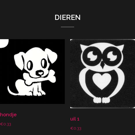
DIEREN
hondje
uil 1
€
0.33
€
0.33