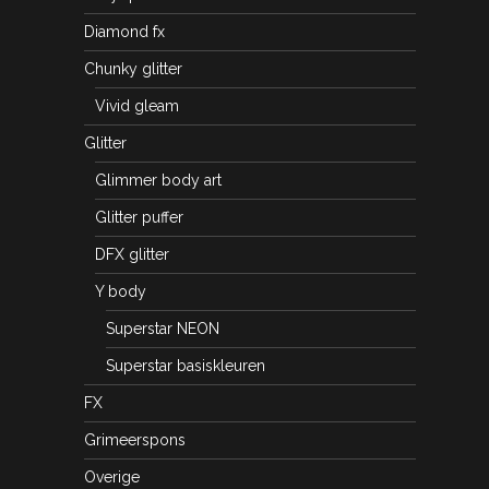
Diamond fx
Chunky glitter
Vivid gleam
Glitter
Glimmer body art
Glitter puffer
DFX glitter
Y body
Superstar NEON
Superstar basiskleuren
FX
Grimeerspons
Overige