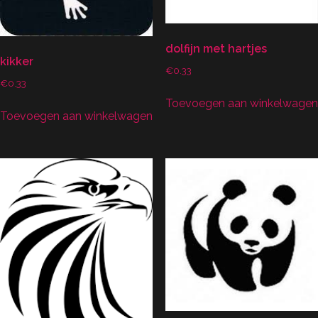
dolfijn met hartjes
kikker
€
0.33
€
0.33
Toevoegen aan winkelwagen
Toevoegen aan winkelwagen