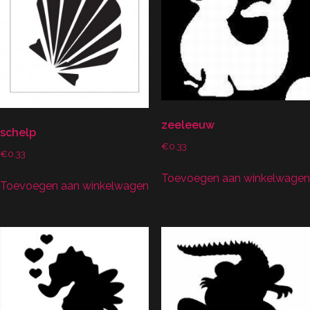
zeeleeuw
schelp
€
0.33
€
0.33
Toevoegen aan winkelwagen
Toevoegen aan winkelwagen