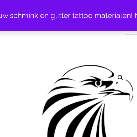
uw schmink en glitter tattoo materialen!
HA