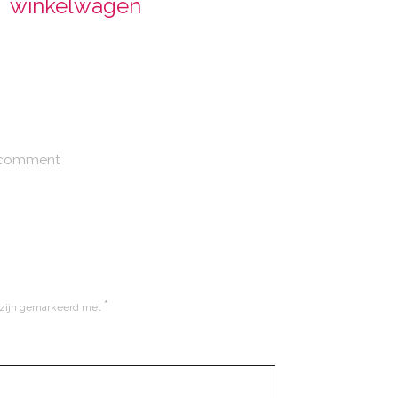
winkelwagen
 comment
*
 zijn gemarkeerd met