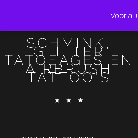
Voor al 
SCHMINK,
GLITTER
TATOEAGES EN
AIRBRUSH
TATTOO'S