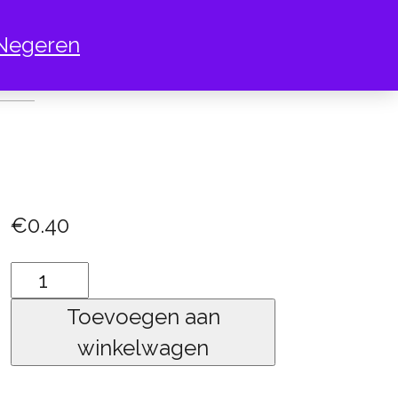
Negeren
VIK
€
0.40
havik
aantal
Toevoegen aan
winkelwagen