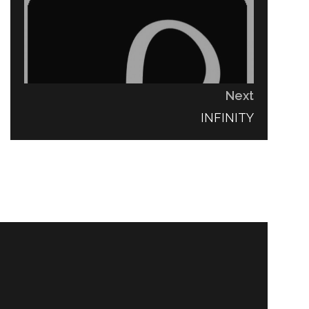
Next
NEXT
INFINITY
POST: