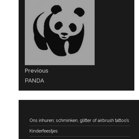
navigatie
Previous
PREVIOUS
PANDA
POST:
Ons inhuren; schminken, glitter of airbrush tattoo’s
Kinderfeestjes