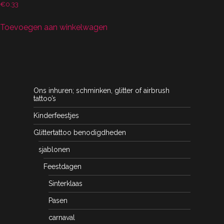
€
0.33
Toevoegen aan winkelwagen
Ons inhuren; schminken, glitter of airbrush
tattoo’s
Kinderfeestjes
Glittertattoo benodigdheden
sjablonen
Feestdagen
Sinterklaas
Pasen
carnaval