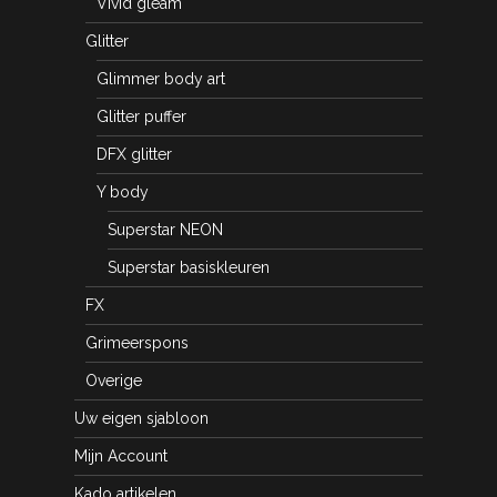
Vivid gleam
Glitter
Glimmer body art
Glitter puffer
DFX glitter
Y body
Superstar NEON
Superstar basiskleuren
FX
Grimeerspons
Overige
Uw eigen sjabloon
Mijn Account
Kado artikelen