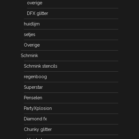
overige
DFX glitter
huidlijm
setjes
Overige
Schmink
Schmink stencils
regenboog
Superstar
Penselen
PartyXplosion
Diamond fx
Chunky glitter