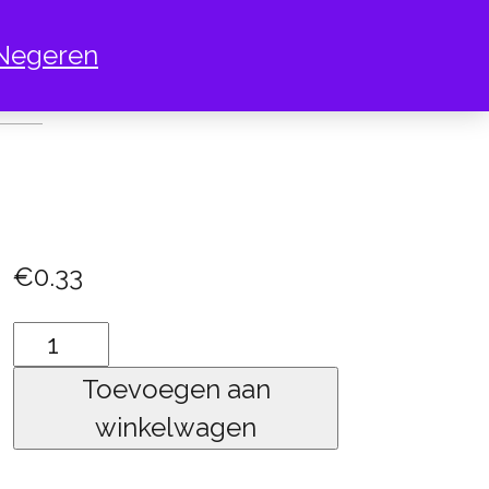
Negeren
EI 2
€
0.33
Paasei
2
Toevoegen aan
aantal
winkelwagen