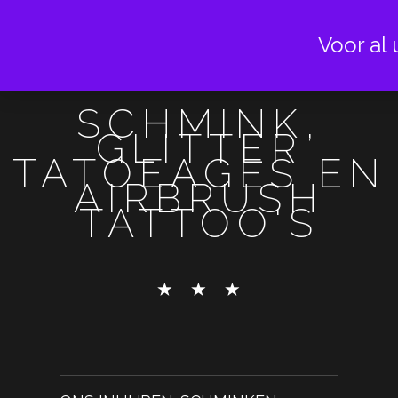
Voor al 
SCHMINK,
GLITTER
TATOEAGES EN
AIRBRUSH
TATTOO'S