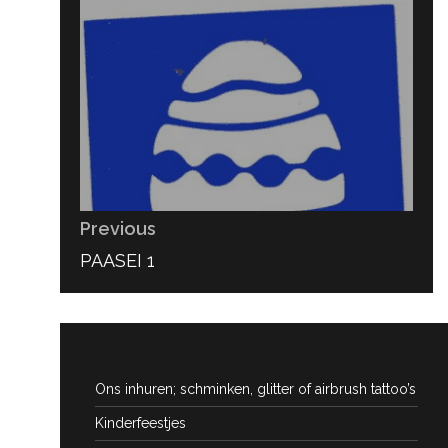
navigatie
Previous
PREVIOUS
PAASEI 1
POST:
Ons inhuren; schminken, glitter of airbrush tattoo’s
Kinderfeestjes