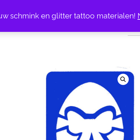
uw schmink en glitter tattoo materialen!
PAAS