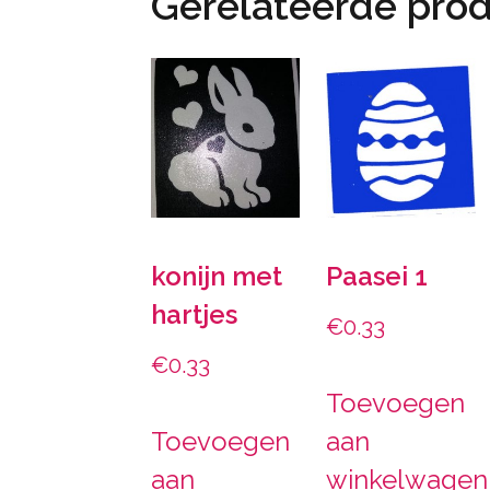
Gerelateerde pro
konijn met
Paasei 1
hartjes
€
0.33
€
0.33
Toevoegen
Toevoegen
aan
aan
winkelwagen