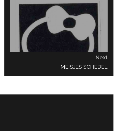
Next
NEXT
MEISJES SCHEDEL
POST: