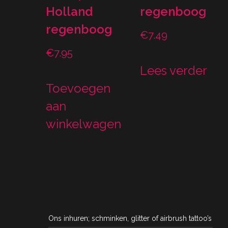
Holland
regenboog
regenboog
€
7.49
€
7.95
Lees verder
Toevoegen
aan
winkelwagen
Ons inhuren; schminken, glitter of airbrush tattoo’s