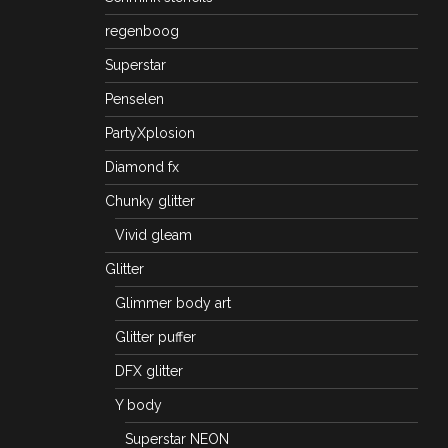
regenboog
Superstar
Penselen
PartyXplosion
Diamond fx
Chunky glitter
Vivid gleam
Glitter
Glimmer body art
Glitter puffer
DFX glitter
Y body
Superstar NEON