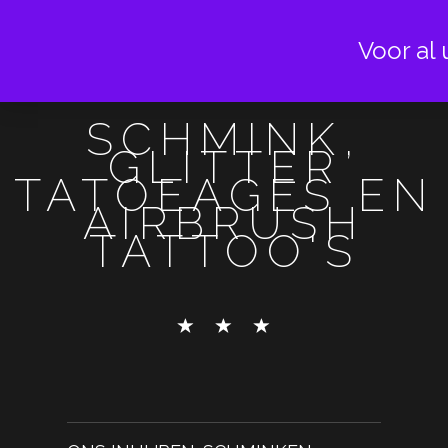
Voor al 
SCHMINK,
GLITTER
TATOEAGES EN
AIRBRUSH
TATTOO'S