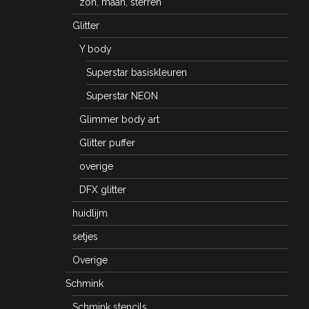
zon, maan, sterren
Glitter
Y body
Superstar basiskleuren
Superstar NEON
Glimmer body art
Glitter puffer
overige
DFX glitter
huidlijm
setjes
Overige
Schmink
Schmink stencils