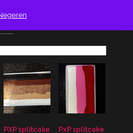
Negeren
NBOOG
PXP splitcake
PxP splitcake