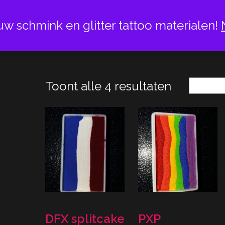
uw schmink en glitter tattoo materialen!
REGE
Toont alle 4 resultaten
DFX splitcake
PXP