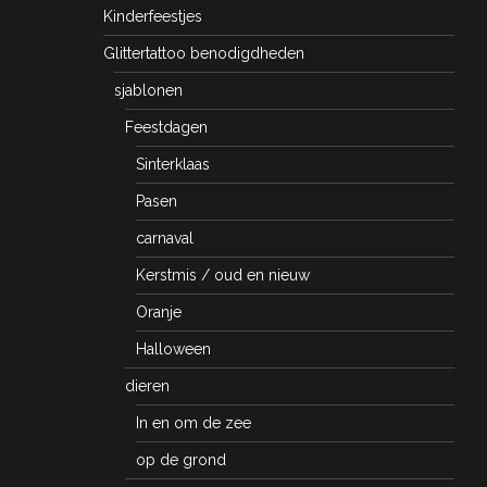
Kinderfeestjes
Glittertattoo benodigdheden
sjablonen
Feestdagen
Sinterklaas
Pasen
carnaval
Kerstmis / oud en nieuw
Oranje
Halloween
dieren
In en om de zee
op de grond