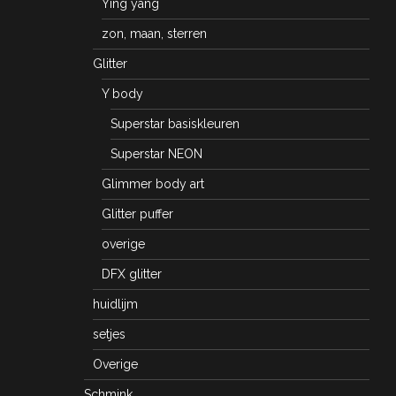
Ying yang
zon, maan, sterren
Glitter
Y body
Superstar basiskleuren
Superstar NEON
Glimmer body art
Glitter puffer
overige
DFX glitter
huidlijm
setjes
Overige
Schmink