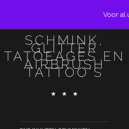
Voor al 
SCHMINK,
GLITTER
TATOEAGES EN
AIRBRUSH
TATTOO'S