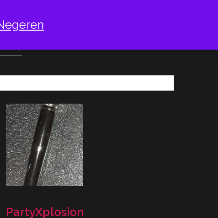
Negeren
ELEN
PartyXplosion