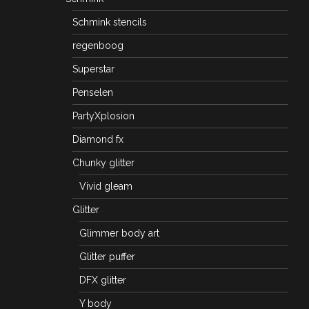
Schmink stencils
regenboog
Superstar
Penselen
PartyXplosion
Diamond fx
Chunky glitter
Vivid gleam
Glitter
Glimmer body art
Glitter puffer
DFX glitter
Y body