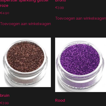
superstar sparkling glitter
Brons
roze
€
3.99
€
4.90
Toevoegen aan winkelwagen
Toevoegen aan winkelwagen
bruin
Rood
€
3.99