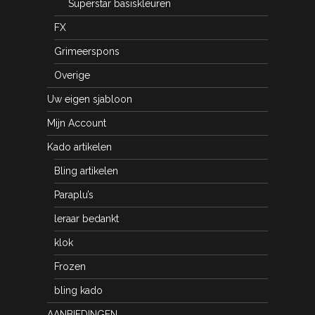
Superstar basiskleuren
FX
Grimeerspons
Overige
Uw eigen sjabloon
Mijn Account
Kado artikelen
Bling artikelen
Paraplu’s
leraar bedankt
klok
Frozen
bling kado
AANBIEDINGEN