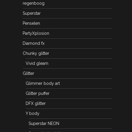
regenboog
Superstar
Penselen
PartyXplosion
Diamond fx
Chunky glitter
Vivid gleam
Glitter
Glimmer body art
Glitter puffer
DFX glitter
Y body
Superstar NEON