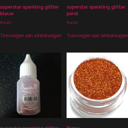
superstar sparkling glitter
superstar sparkling glitter
blauw
parel
€
4.90
€
4.90
Toevoegen aan winkelwagen
Toevoegen aan winkelwagen