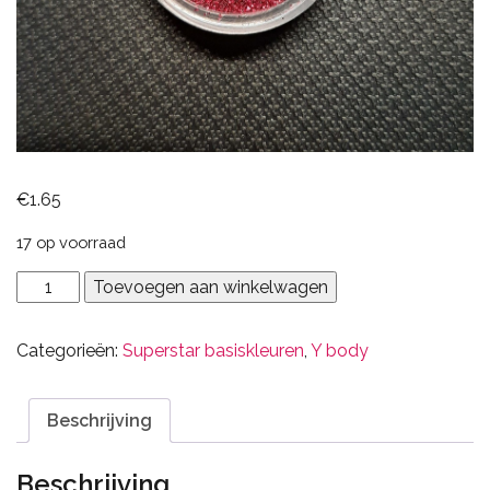
€
1.65
17 op voorraad
125
Toevoegen aan winkelwagen
magenta
aantal
Categorieën:
Superstar basiskleuren
,
Y body
Beschrijving
Beschrijving