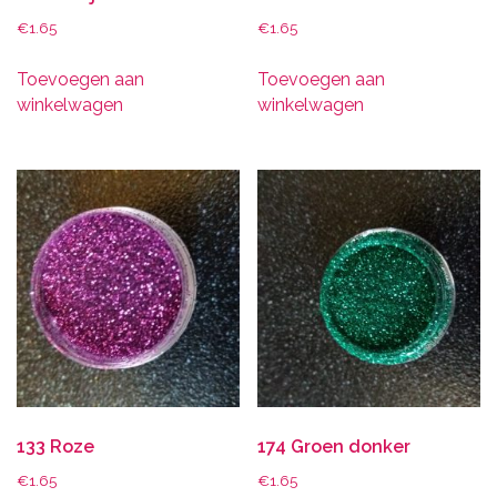
€
1.65
€
1.65
Toevoegen aan
Toevoegen aan
winkelwagen
winkelwagen
133 Roze
174 Groen donker
€
1.65
€
1.65