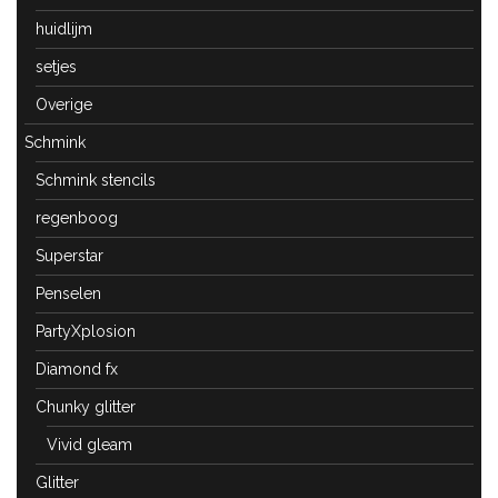
huidlijm
setjes
Overige
Schmink
Schmink stencils
regenboog
Superstar
Penselen
PartyXplosion
Diamond fx
Chunky glitter
Vivid gleam
Glitter