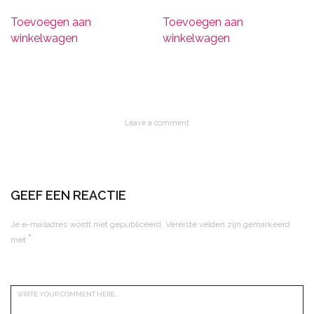
Toevoegen aan
Toevoegen aan
winkelwagen
winkelwagen
Leave a comment
GEEF EEN REACTIE
Je e-mailadres wordt niet gepubliceerd.
Vereiste velden zijn gemarkeerd
*
met