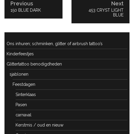
Previous
Next
PREVIOUS
150 BLUE DARK
NEXT
453 CRYST LIGHT
POST:
POST:
BLUE
Ons inhuren; schminken, glitter of airbrush tattoo’s
Kinderfeestjes
Glittertattoo benodigdheden
sjablonen
Feestdagen
Sinterklaas
Pasen
carnaval
Kerstmis / oud en nieuw