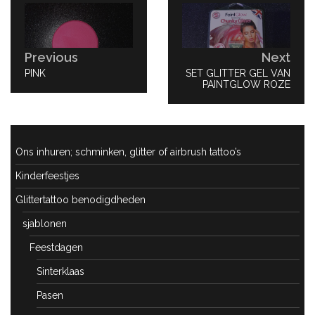
navigatie
Previous
Next
PREVIOUS
PINK
NEXT
SET GLITTER GEL VAN
POST:
POST:
PAINTGLOW ROZE
Ons inhuren; schminken, glitter of airbrush tattoo’s
Kinderfeestjes
Glittertattoo benodigdheden
sjablonen
Feestdagen
Sinterklaas
Pasen