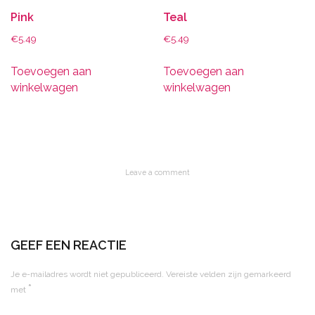
Pink
Teal
€
5.49
€
5.49
Toevoegen aan
Toevoegen aan
winkelwagen
winkelwagen
Leave a comment
GEEF EEN REACTIE
Je e-mailadres wordt niet gepubliceerd.
Vereiste velden zijn gemarkeerd
*
met