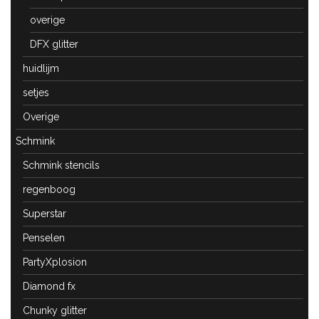
overige
DFX glitter
huidlijm
setjes
Overige
Schmink
Schmink stencils
regenboog
Superstar
Penselen
PartyXplosion
Diamond fx
Chunky glitter