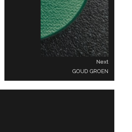
Next
NEXT
GOUD GROEN
POST: