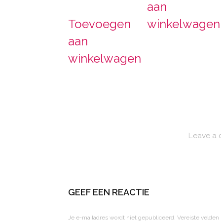
aan
Toevoegen
winkelwagen
aan
winkelwagen
Leave a
GEEF EEN REACTIE
Je e-mailadres wordt niet gepubliceerd.
Vereiste velden