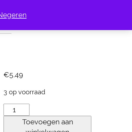
Negeren
UD
€
5.49
3 op voorraad
goud
aantal
Toevoegen aan