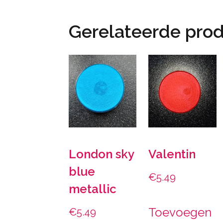
Gerelateerde pro
London sky
Valentin
blue
€
5.49
metallic
Toevoegen
€
5.49