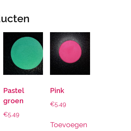
ducten
Pastel
Pink
groen
€
5.49
€
5.49
Toevoegen