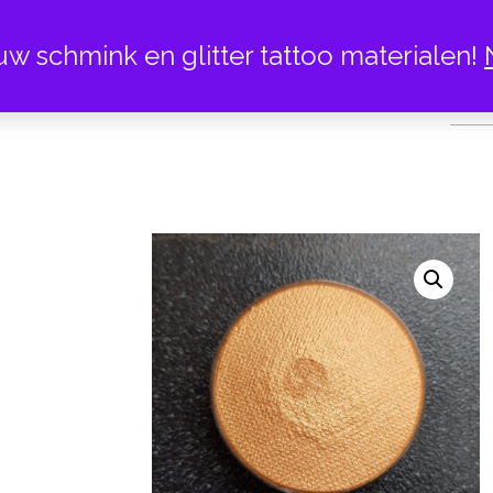
uw schmink en glitter tattoo materialen!
GO