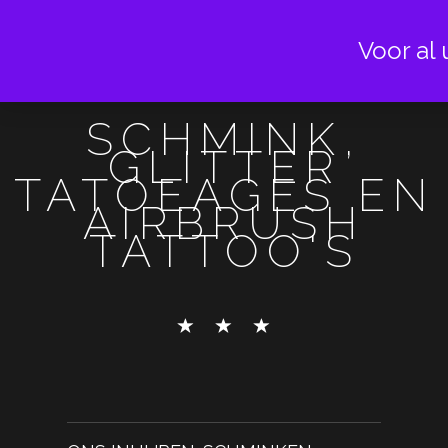
Voor al 
SCHMINK,
GLITTER
TATOEAGES EN
AIRBRUSH
TATTOO'S