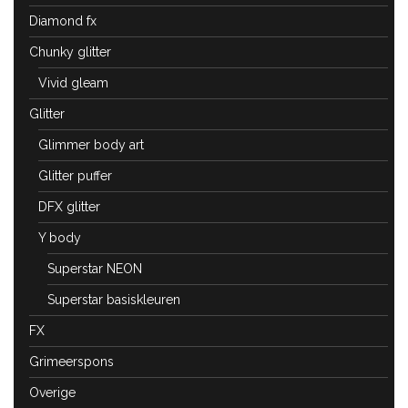
Diamond fx
Chunky glitter
Vivid gleam
Glitter
Glimmer body art
Glitter puffer
DFX glitter
Y body
Superstar NEON
Superstar basiskleuren
FX
Grimeerspons
Overige