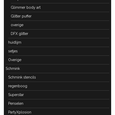
Glimmer body art
Glitter puffer
overige
DFX glitter
huidlijm
setjes
Overige
Schmink
Schmink stencils
regenboog
Superstar
Penselen
PartyXplosion