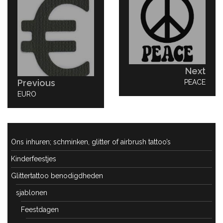
Next
Previous
NEXT
PEACE
POST:
PREVIOUS
EURO
POST:
Ons inhuren; schminken, glitter of airbrush tattoo’s
Kinderfeestjes
Glittertattoo benodigdheden
sjablonen
Feestdagen