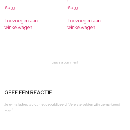
€
0.33
€
0.33
Toevoegen aan
Toevoegen aan
winkelwagen
winkelwagen
Leave a comment
GEEF EEN REACTIE
Je e-mailadres wordt niet gepubliceerd.
Vereiste velden zijn gemarkeerd
*
met