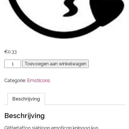
€
0.33
Emoticon
Toevoegen aan winkelwagen
knipoog
kus
Categorie:
Emoticons
aantal
Beschrijving
Beschrijving
Glittertattoo sjabloon emoticon knipoog kus