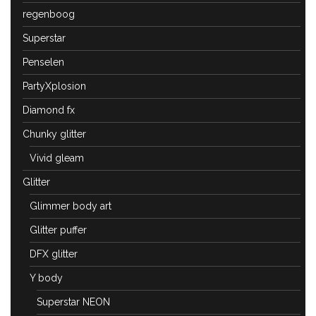
regenboog
Superstar
Penselen
PartyXplosion
Diamond fx
Chunky glitter
Vivid gleam
Glitter
Glimmer body art
Glitter puffer
DFX glitter
Y body
Superstar NEON