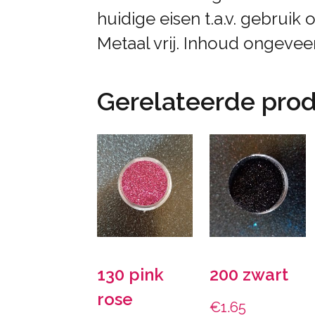
huidige eisen t.a.v. gebruik 
Metaal vrij. Inhoud ongeveer
Gerelateerde pro
130 pink
200 zwart
rose
€
1.65