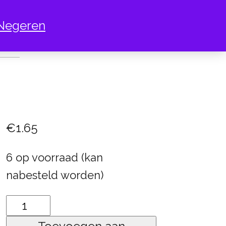
Negeren
S VIOLET
€
1.65
6 op voorraad (kan
nabesteld worden)
142
Paars