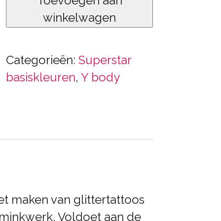
Toevoegen aan
Violet
winkelwagen
aantal
Categorieën:
Superstar
basiskleuren
,
Y body
 het maken van glittertattoos
hminkwerk. Voldoet aan de