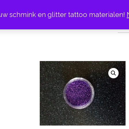
uw schmink en glitter tattoo materialen!
142 PAAR