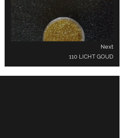
Next
NEXT
110 LICHT GOUD
POST: