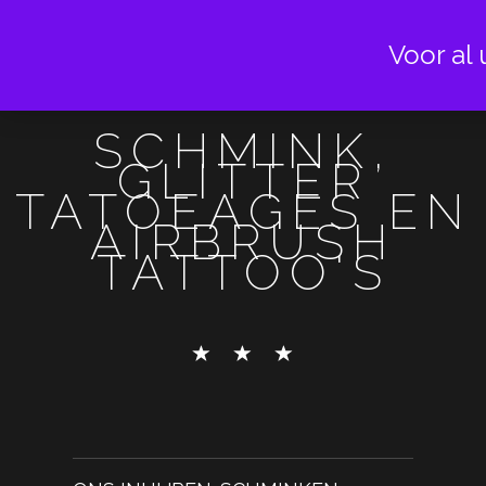
Voor al 
SCHMINK,
GLITTER
TATOEAGES EN
AIRBRUSH
TATTOO'S