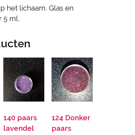
op het lichaam. Glas en
 5 ml.
ducten
140 paars
124 Donker
lavendel
paars