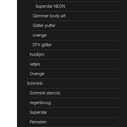
Superstar NEON
Glimmer body art
Glitter puffer
overige
DFX glitter
huidlijm
setjes
Overige
Schmink
Schmink stencils
regenboog
Superstar
Penselen