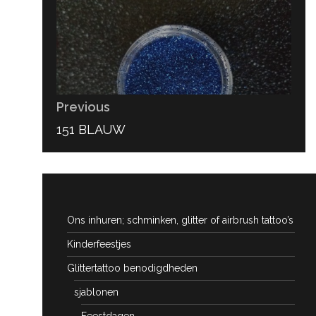
navigatie
Previous
PREVIOUS
151 BLAUW
POST:
Ons inhuren; schminken, glitter of airbrush tattoo’s
Kinderfeestjes
Glittertattoo benodigdheden
sjablonen
Feestdagen