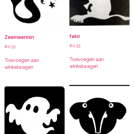
fakir
Zeemeermin
€
0.33
€
0.33
Toevoegen aan
Toevoegen aan
winkelwagen
winkelwagen