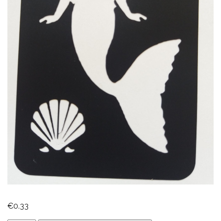
€
0.33