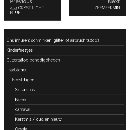
Previous
Next
PREVIOUS
453 CRYST LIGHT
NEXT
ZEEMEERMIN
POST:
BLUE
POST:
Ons inhuren; schminken, glitter of airbrush tattoo’s
Kinderfeestjes
Glittertattoo benodigdheden
sjablonen
Feestdagen
Sinterklaas
Pasen
carnaval
Kerstmis / oud en nieuw
Oranje