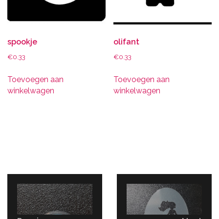
spookje
olifant
€
0.33
€
0.33
Toevoegen aan
Toevoegen aan
winkelwagen
winkelwagen
Bericht
navigatie