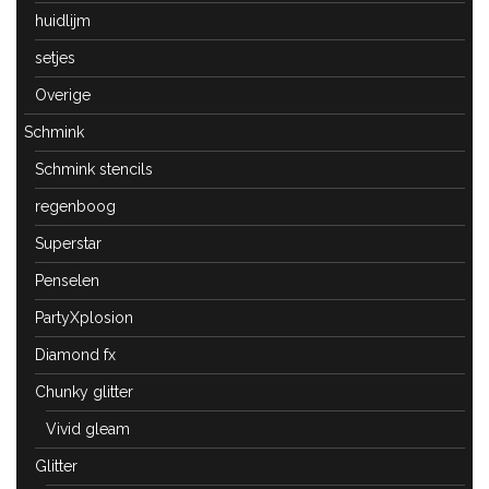
huidlijm
setjes
Overige
Schmink
Schmink stencils
regenboog
Superstar
Penselen
PartyXplosion
Diamond fx
Chunky glitter
Vivid gleam
Glitter