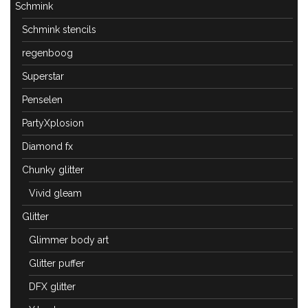
Schmink
Schmink stencils
regenboog
Superstar
Penselen
PartyXplosion
Diamond fx
Chunky glitter
Vivid gleam
Glitter
Glimmer body art
Glitter puffer
DFX glitter