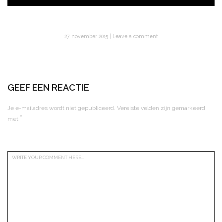
27 november 2015
Leave a comment
GEEF EEN REACTIE
Je e-mailadres wordt niet gepubliceerd.
Vereiste velden zijn gemarkeerd
*
met