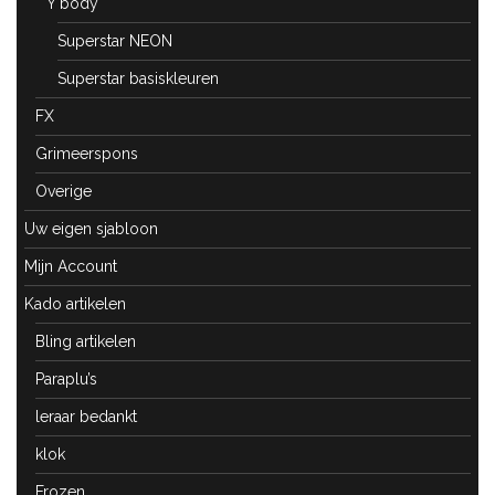
Y body
Superstar NEON
Superstar basiskleuren
FX
Grimeerspons
Overige
Uw eigen sjabloon
Mijn Account
Kado artikelen
Bling artikelen
Paraplu’s
leraar bedankt
klok
Frozen