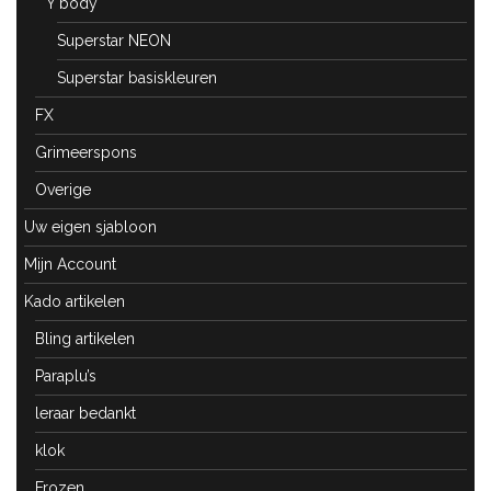
Y body
Superstar NEON
Superstar basiskleuren
FX
Grimeerspons
Overige
Uw eigen sjabloon
Mijn Account
Kado artikelen
Bling artikelen
Paraplu’s
leraar bedankt
klok
Frozen