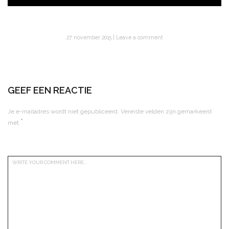
27 november 2015
Leave a comment
GEEF EEN REACTIE
Je e-mailadres wordt niet gepubliceerd.
Vereiste velden zijn gemarkeerd
*
met