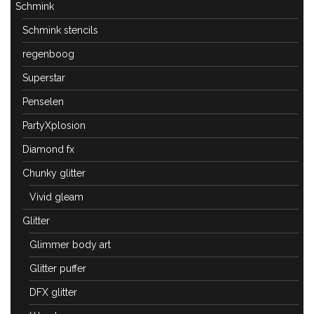
Schmink
Schmink stencils
regenboog
Superstar
Penselen
PartyXplosion
Diamond fx
Chunky glitter
Vivid gleam
Glitter
Glimmer body art
Glitter puffer
DFX glitter