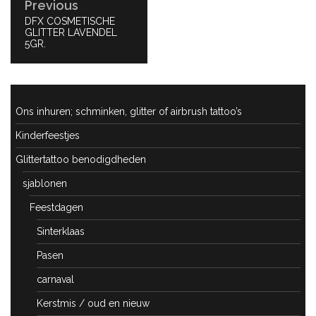
Previous
PREVIOUS
DFX COSMETISCHE
POST:
GLITTER LAVENDEL
5GR.
Ons inhuren; schminken, glitter of airbrush tattoo’s
Kinderfeestjes
Glittertattoo benodigdheden
sjablonen
Feestdagen
Sinterklaas
Pasen
carnaval
Kerstmis / oud en nieuw