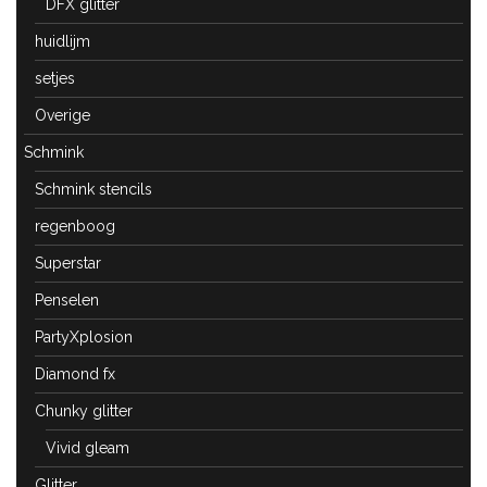
DFX glitter
huidlijm
setjes
Overige
Schmink
Schmink stencils
regenboog
Superstar
Penselen
PartyXplosion
Diamond fx
Chunky glitter
Vivid gleam
Glitter