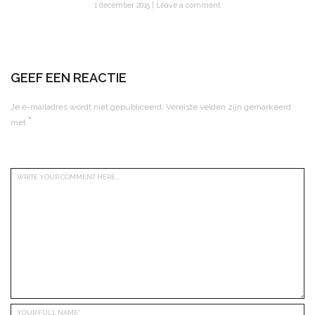
1 december 2015
Leave a comment
GEEF EEN REACTIE
Je e-mailadres wordt niet gepubliceerd.
Vereiste velden zijn gemarkeerd
*
met