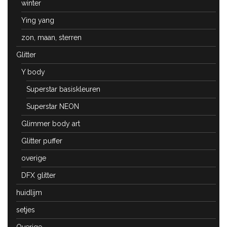
winter
Ying yang
zon, maan, sterren
Glitter
Y body
Superstar basiskleuren
Superstar NEON
Glimmer body art
Glitter puffer
overige
DFX glitter
huidlijm
setjes