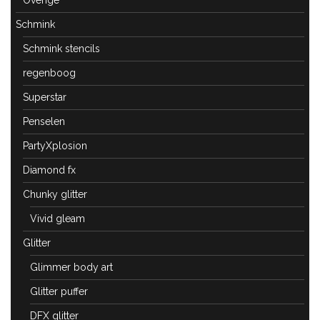
Overige
Schmink
Schmink stencils
regenboog
Superstar
Penselen
PartyXplosion
Diamond fx
Chunky glitter
Vivid gleam
Glitter
Glimmer body art
Glitter puffer
DFX glitter