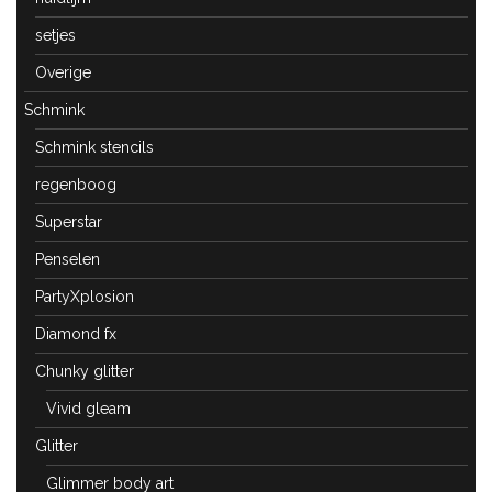
setjes
Overige
Schmink
Schmink stencils
regenboog
Superstar
Penselen
PartyXplosion
Diamond fx
Chunky glitter
Vivid gleam
Glitter
Glimmer body art