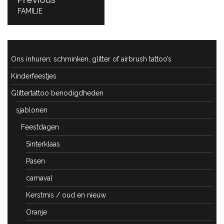
PREVIOUS
FAMILIE
POST:
Ons inhuren; schminken, glitter of airbrush tattoo’s
Kinderfeestjes
Glittertattoo benodigdheden
sjablonen
Feestdagen
Sinterklaas
Pasen
carnaval
Kerstmis / oud en nieuw
Oranje