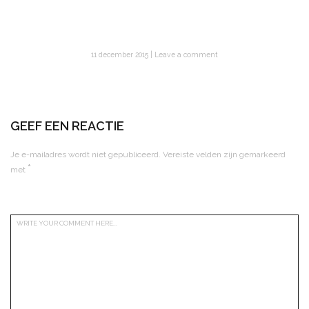
11 december 2015
Leave a comment
GEEF EEN REACTIE
Je e-mailadres wordt niet gepubliceerd.
Vereiste velden zijn gemarkeerd
*
met