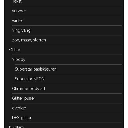
Tekst
vervoer
winter
Ying yang
zon, maan, sterren
Glitter
Y body
Superstar basiskleuren
Superstar NEON
Glimmer body art
Glitter puffer
overige
DFX glitter
huidlijm