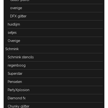
overige
DFX glitter
huidlijm
setjes
Overige
Schmink
Schmink stencils
regenboog
Superstar
Penselen
PartyXplosion
Diamond fx
Chunky glitter