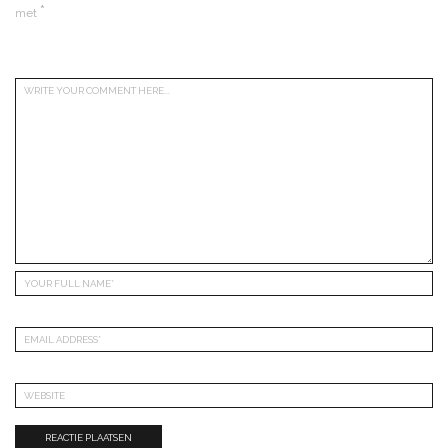
*
met