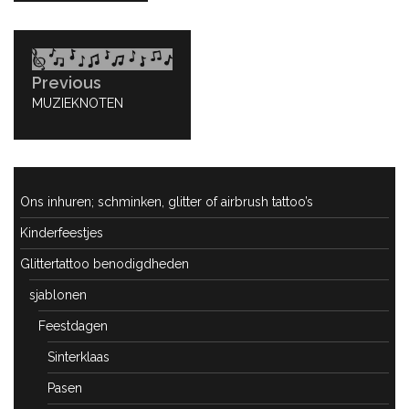
Bericht
navigatie
Previous
PREVIOUS
MUZIEKNOTEN
POST:
Ons inhuren; schminken, glitter of airbrush tattoo’s
Kinderfeestjes
Glittertattoo benodigdheden
sjablonen
Feestdagen
Sinterklaas
Pasen