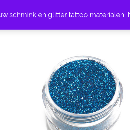
uw schmink en glitter tattoo materialen!
OC