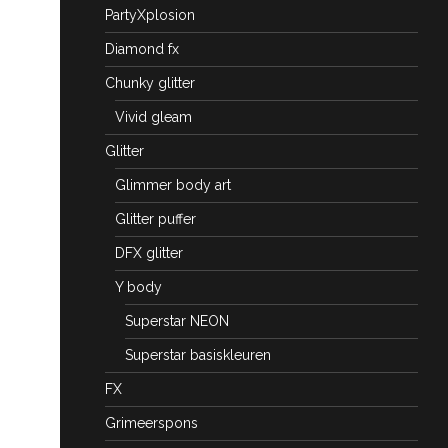
PartyXplosion
Diamond fx
Chunky glitter
Vivid gleam
Glitter
Glimmer body art
Glitter puffer
DFX glitter
Y body
Superstar NEON
Superstar basiskleuren
FX
Grimeerspons