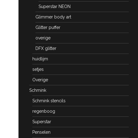
Superstar NEON
Glimmer body art
Glitter puffer
overige
DFX glitter
huidlijm
setjes
Overige
Schmink
Schmink stencils
regenboog
Superstar
Penselen