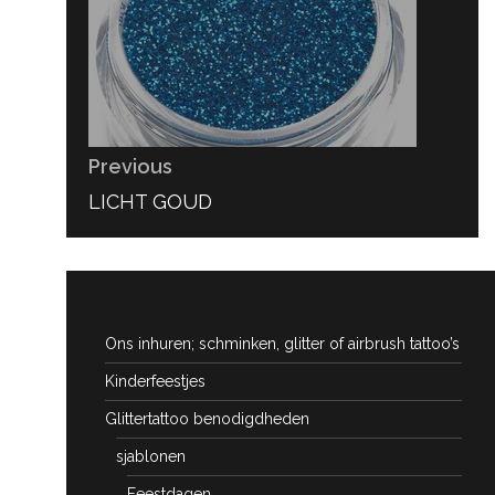
Previous
PREVIOUS
LICHT GOUD
POST:
Ons inhuren; schminken, glitter of airbrush tattoo’s
Kinderfeestjes
Glittertattoo benodigdheden
sjablonen
Feestdagen