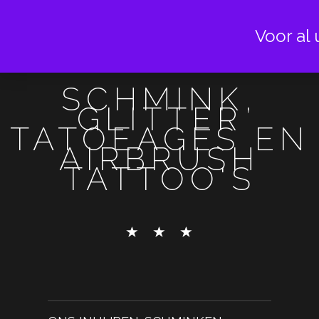
Voor al 
SCHMINK,
GLITTER
TATOEAGES EN
AIRBRUSH
TATTOO'S