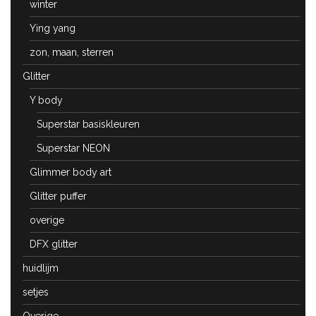
winter
Ying yang
zon, maan, sterren
Glitter
Y body
Superstar basiskleuren
Superstar NEON
Glimmer body art
Glitter puffer
overige
DFX glitter
huidlijm
setjes