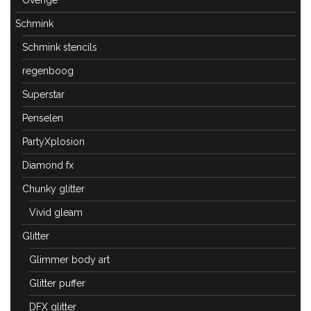
Overige
Schmink
Schmink stencils
regenboog
Superstar
Penselen
PartyXplosion
Diamond fx
Chunky glitter
Vivid gleam
Glitter
Glimmer body art
Glitter puffer
DFX glitter