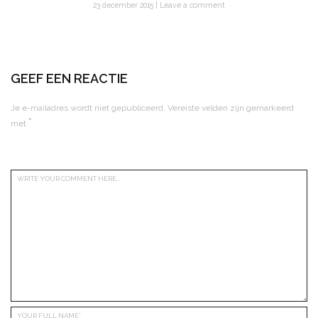
23 december 2015
Leave a comment
GEEF EEN REACTIE
Je e-mailadres wordt niet gepubliceerd.
Vereiste velden zijn gemarkeerd
*
met