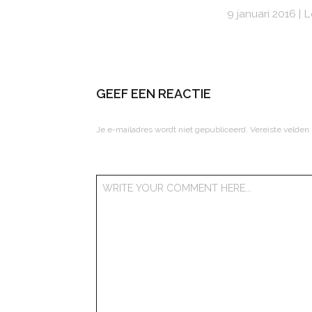
9 januari 2016
L
GEEF EEN REACTIE
Je e-mailadres wordt niet gepubliceerd.
Vereiste velden