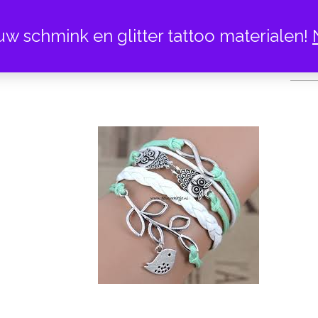
uw schmink en glitter tattoo materialen!
ARMBAN