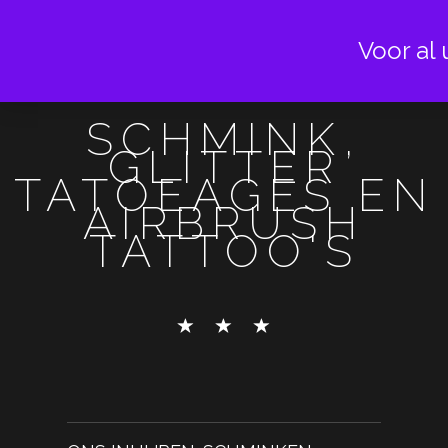
Voor al 
SCHMINK,
GLITTER
TATOEAGES EN
AIRBRUSH
TATTOO'S