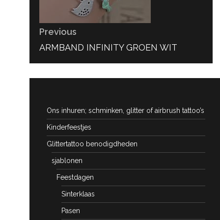
Previous
PREVIOUS
ARMBAND INFINITY GROEN WIT
POST:
Ons inhuren; schminken, glitter of airbrush tattoo’s
Kinderfeestjes
Glittertattoo benodigdheden
sjablonen
Feestdagen
Sinterklaas
Pasen