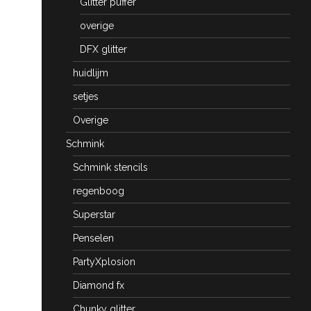
Glitter puffer
overige
DFX glitter
huidlijm
setjes
Overige
Schmink
Schmink stencils
regenboog
Superstar
Penselen
PartyXplosion
Diamond fx
Chunky glitter