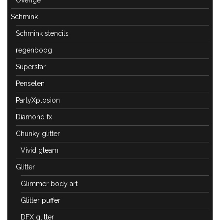
Overige
Schmink
Schmink stencils
regenboog
Superstar
Penselen
PartyXplosion
Diamond fx
Chunky glitter
Vivid gleam
Glitter
Glimmer body art
Glitter puffer
DFX glitter