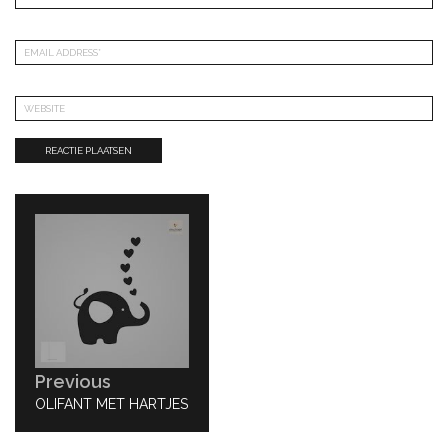
Bericht
navigatie
Previous
PREVIOUS
OLIFANT MET HARTJES
POST: