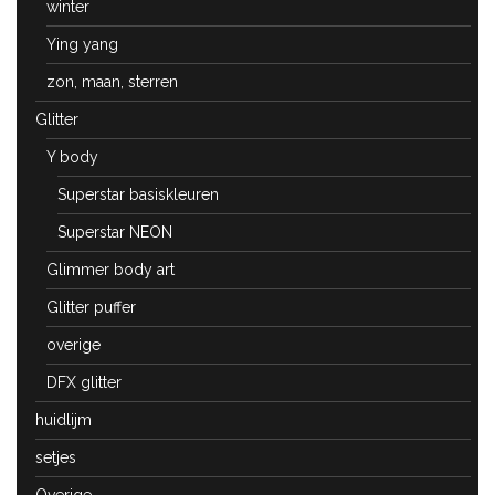
winter
Ying yang
zon, maan, sterren
Glitter
Y body
Superstar basiskleuren
Superstar NEON
Glimmer body art
Glitter puffer
overige
DFX glitter
huidlijm
setjes