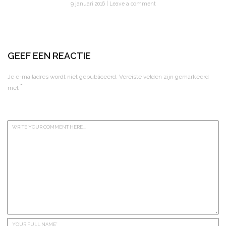
9 januari 2016
Leave a comment
GEEF EEN REACTIE
Je e-mailadres wordt niet gepubliceerd.
Vereiste velden zijn gemarkeerd
*
met