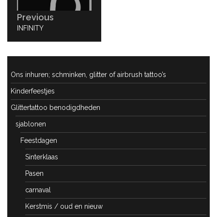
Previous
PREVIOUS
INFINITY
POST:
Ons inhuren; schminken, glitter of airbrush tattoo’s
Kinderfeestjes
Glittertattoo benodigdheden
sjablonen
Feestdagen
Sinterklaas
Pasen
carnaval
Kerstmis / oud en nieuw