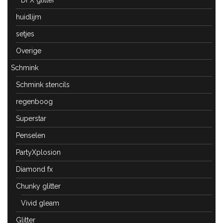
DFX glitter
huidlijm
setjes
Overige
Schmink
Schmink stencils
regenboog
Superstar
Penselen
PartyXplosion
Diamond fx
Chunky glitter
Vivid gleam
Glitter