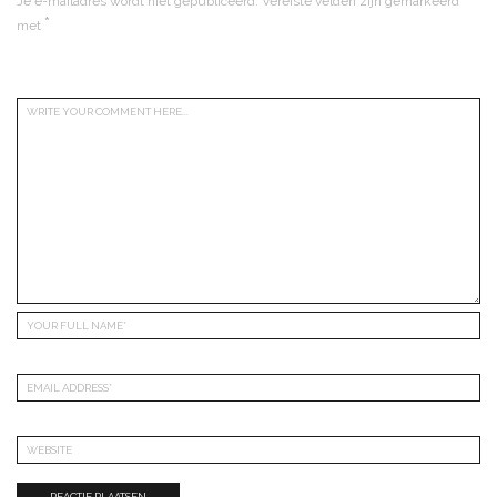
Je e-mailadres wordt niet gepubliceerd.
Vereiste velden zijn gemarkeerd
*
met