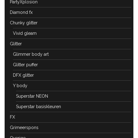
PartyXplosion
Diamond fx
Chunky glitter
Vivid gleam
Glitter
Glimmer body art
Glitter puffer
DFX glitter
Y body
Superstar NEON
Superstar basiskleuren
FX
Grimeerspons