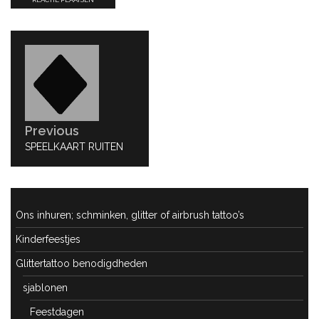
Bericht
navigatie
Previous
PREVIOUS
SPEELKAART RUITEN
POST:
Ons inhuren; schminken, glitter of airbrush tattoo’s
Kinderfeestjes
Glittertattoo benodigdheden
sjablonen
Feestdagen