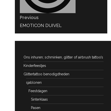
Previous
PREVIOUS
EMOTICON DUIVEL
POST:
Ons inhuren; schminken, glitter of airbrush tattoo’s
Kinderfeestjes
Glittertattoo benodigdheden
sjablonen
Feestdagen
Sinterklaas
Pasen