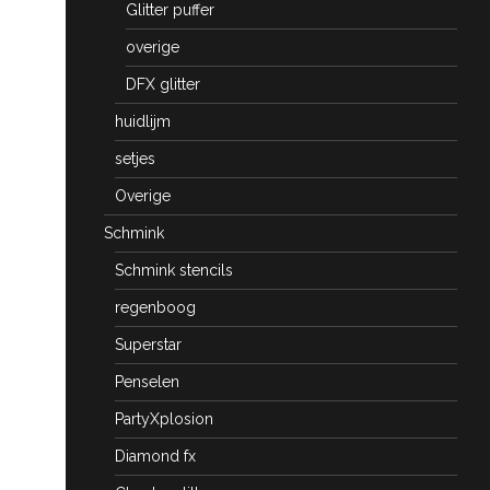
Glitter puffer
overige
DFX glitter
huidlijm
setjes
Overige
Schmink
Schmink stencils
regenboog
Superstar
Penselen
PartyXplosion
Diamond fx