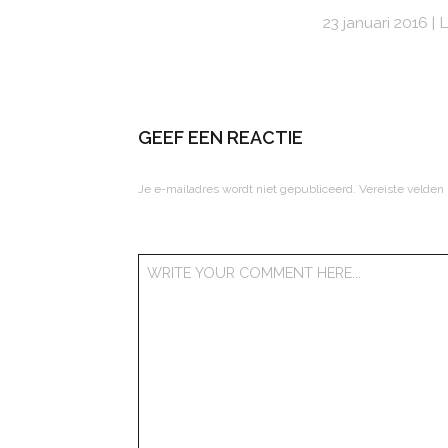
23 januari 2016
L
GEEF EEN REACTIE
Je e-mailadres wordt niet gepubliceerd.
Vereiste velden