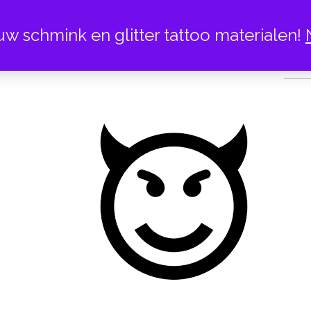
uw schmink en glitter tattoo materialen!
EMOJI 