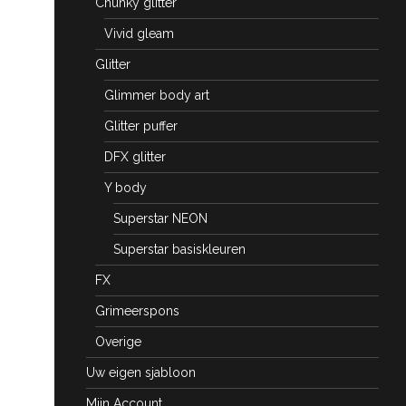
Chunky glitter
Vivid gleam
Glitter
Glimmer body art
Glitter puffer
DFX glitter
Y body
Superstar NEON
Superstar basiskleuren
FX
Grimeerspons
Overige
Uw eigen sjabloon
Mijn Account