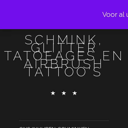
Voor al 
SCHMINK,
GLITTER
TATOEAGES EN
AIRBRUSH
TATTOO'S