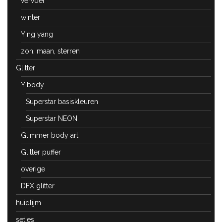
vervoer
winter
Ying yang
zon, maan, sterren
Glitter
Y body
Superstar basiskleuren
Superstar NEON
Glimmer body art
Glitter puffer
overige
DFX glitter
huidlijm
setjes