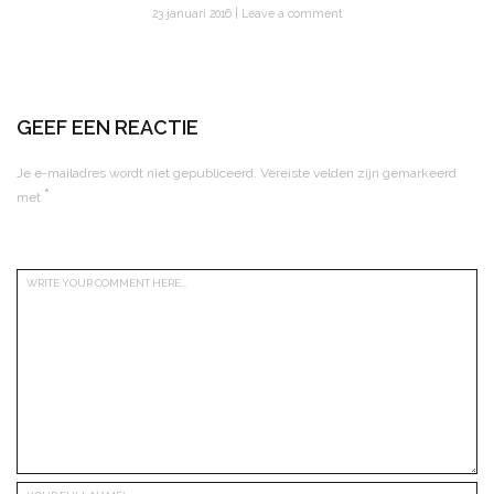
23 januari 2016
Leave a comment
GEEF EEN REACTIE
Je e-mailadres wordt niet gepubliceerd.
Vereiste velden zijn gemarkeerd
*
met