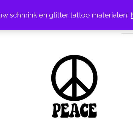
uw schmink en glitter tattoo materialen!
PE