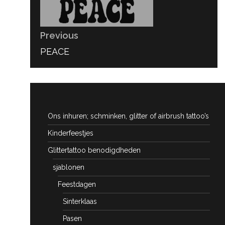
Previous
PREVIOUS
PEACE
POST:
Ons inhuren; schminken, glitter of airbrush tattoo’s
Kinderfeestjes
Glittertattoo benodigdheden
sjablonen
Feestdagen
Sinterklaas
Pasen