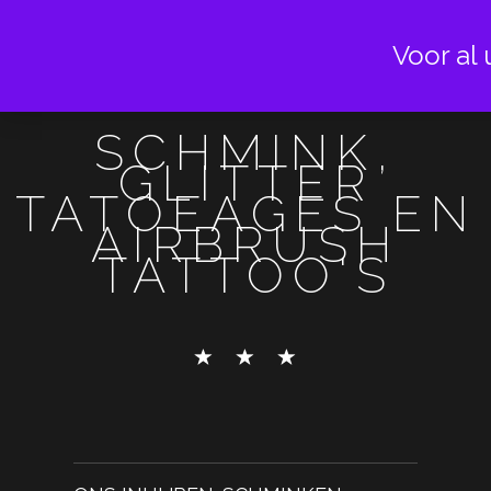
Voor al 
SCHMINK,
GLITTER
TATOEAGES EN
AIRBRUSH
TATTOO'S