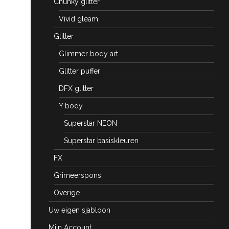
Chunky glitter
Vivid gleam
Glitter
Glimmer body art
Glitter puffer
DFX glitter
Y body
Superstar NEON
Superstar basiskleuren
FX
Grimeerspons
Overige
Uw eigen sjabloon
Mijn Account