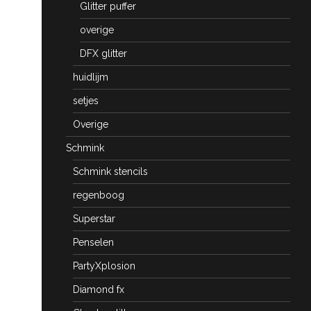
Glitter puffer
overige
DFX glitter
huidlijm
setjes
Overige
Schmink
Schmink stencils
regenboog
Superstar
Penselen
PartyXplosion
Diamond fx