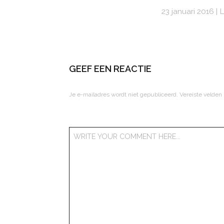
23 januari 2016
L
GEEF EEN REACTIE
Je e-mailadres wordt niet gepubliceerd.
Vereiste velden