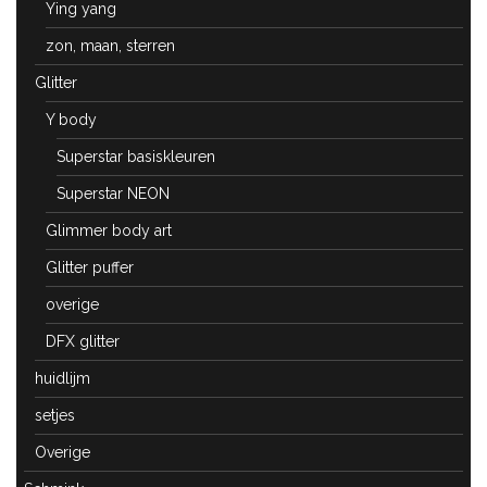
Ying yang
zon, maan, sterren
Glitter
Y body
Superstar basiskleuren
Superstar NEON
Glimmer body art
Glitter puffer
overige
DFX glitter
huidlijm
setjes
Overige