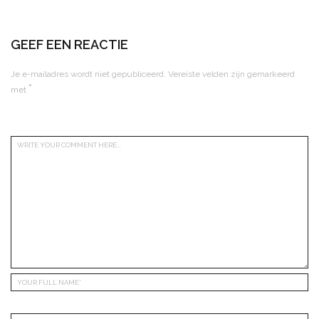
GEEF EEN REACTIE
Je e-mailadres wordt niet gepubliceerd.
Vereiste velden zijn gemarkeerd
*
met