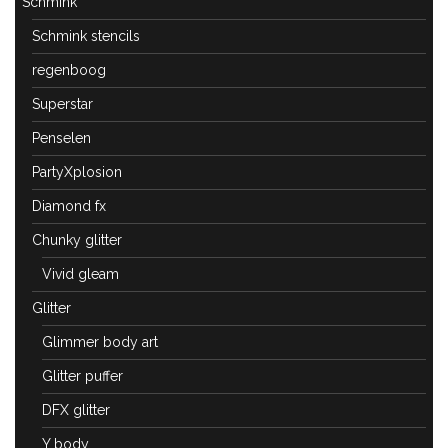
Schmink
Schmink stencils
regenboog
Superstar
Penselen
PartyXplosion
Diamond fx
Chunky glitter
Vivid gleam
Glitter
Glimmer body art
Glitter puffer
DFX glitter
Y body