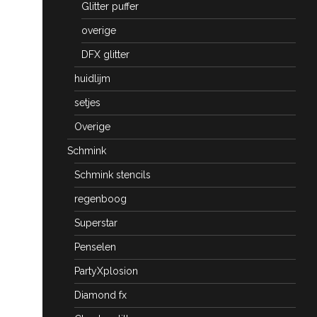
Glitter puffer
overige
DFX glitter
huidlijm
setjes
Overige
Schmink
Schmink stencils
regenboog
Superstar
Penselen
PartyXplosion
Diamond fx