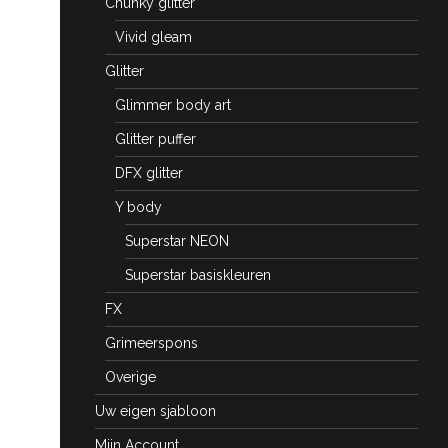
Chunky glitter
Vivid gleam
Glitter
Glimmer body art
Glitter puffer
DFX glitter
Y body
Superstar NEON
Superstar basiskleuren
FX
Grimeerspons
Overige
Uw eigen sjabloon
Mijn Account