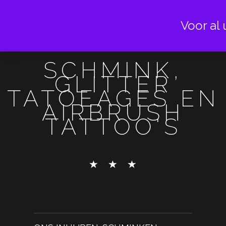
Voor al 
SCHMINK,
GLITTER
TATOEAGES EN
AIRBRUSH
TATTOO'S