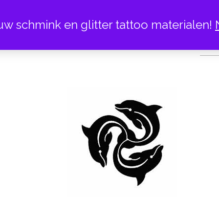
uw schmink en glitter tattoo materialen!
DOLFI