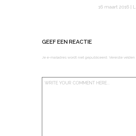
16 maart 2016
L
GEEF EEN REACTIE
Je e-mailadres wordt niet gepubliceerd.
Vereiste velden