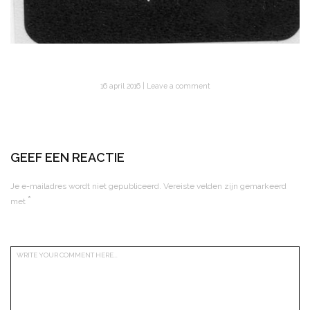
16 april 2016
Leave a comment
GEEF EEN REACTIE
Je e-mailadres wordt niet gepubliceerd.
Vereiste velden zijn gemarkeerd
*
met