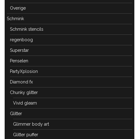
Overige
Schmink
Schmink stencils
regenboog
Superstar
Penselen
PartyXplosion
Diamond fx
Chunky glitter
Vivid gleam
Glitter
Glimmer body art
Glitter puffer