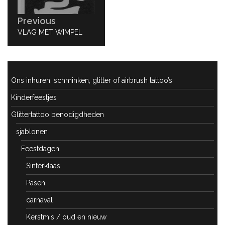
Previous
PREVIOUS
VLAG MET WIMPEL
POST:
Ons inhuren; schminken, glitter of airbrush tattoo’s
Kinderfeestjes
Glittertattoo benodigdheden
sjablonen
Feestdagen
Sinterklaas
Pasen
carnaval
Kerstmis / oud en nieuw