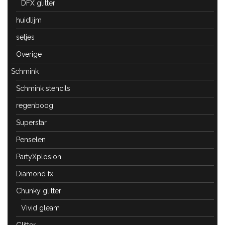
DFX glitter
huidlijm
setjes
Overige
Schmink
Schmink stencils
regenboog
Superstar
Penselen
PartyXplosion
Diamond fx
Chunky glitter
Vivid gleam