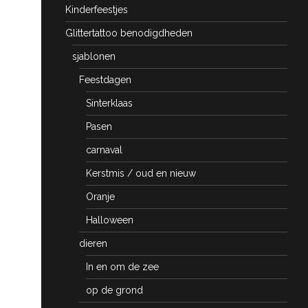
Kinderfeestjes
Glittertattoo benodigdheden
sjablonen
Feestdagen
Sinterklaas
Pasen
carnaval
Kerstmis / oud en nieuw
Oranje
Halloween
dieren
In en om de zee
op de grond