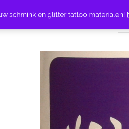
uw schmink en glitter tattoo materialen!
HAN