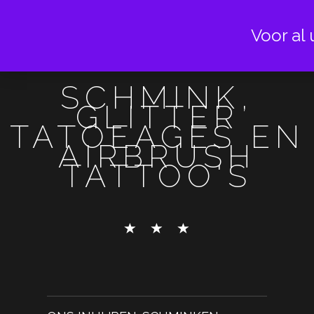
Voor al 
SCHMINK,
GLITTER
TATOEAGES EN
AIRBRUSH
TATTOO'S