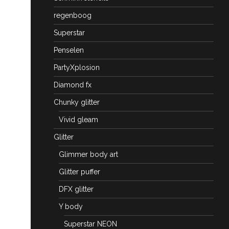
regenboog
Superstar
Penselen
PartyXplosion
Diamond fx
Chunky glitter
Vivid gleam
Glitter
Glimmer body art
Glitter puffer
DFX glitter
Y body
Superstar NEON