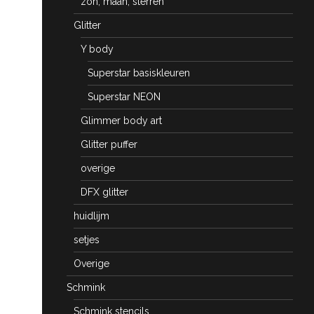
zon, maan, sterren
Glitter
Y body
Superstar basiskleuren
Superstar NEON
Glimmer body art
Glitter puffer
overige
DFX glitter
huidlijm
setjes
Overige
Schmink
Schmink stencils