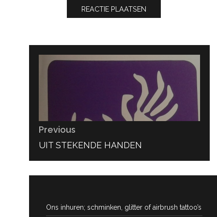
Bericht
navigatie
Previous
PREVIOUS
UIT STEKENDE HANDEN
POST:
Ons inhuren; schminken, glitter of airbrush tattoo’s