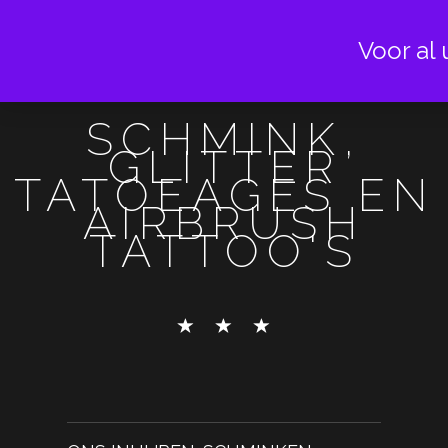
Voor al 
SCHMINK,
GLITTER
TATOEAGES EN
AIRBRUSH
TATTOO'S