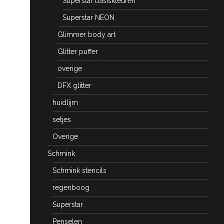
Superstar basiskleuren
Superstar NEON
Glimmer body art
Glitter puffer
overige
DFX glitter
huidlijm
setjes
Overige
Schmink
Schmink stencils
regenboog
Superstar
Penselen