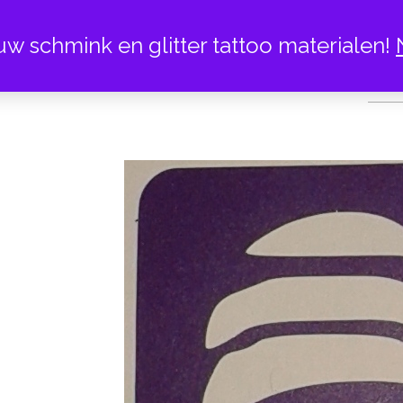
uw schmink en glitter tattoo materialen!
MU