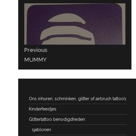
Bericht
navigatie
Previous
PREVIOUS
MUMMY
POST:
Ons inhuren; schminken, glitter of airbrush tattoo’s
Kinderfeestjes
Glittertattoo benodigdheden
sjablonen