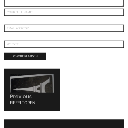
Bericht
navigatie
Previous
PREVIOUS
EIFFELTOREN
POST: