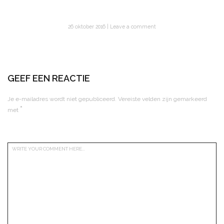
26 oktober 2016
Leave a comment
GEEF EEN REACTIE
Je e-mailadres wordt niet gepubliceerd.
Vereiste velden zijn gemarkeerd
*
met