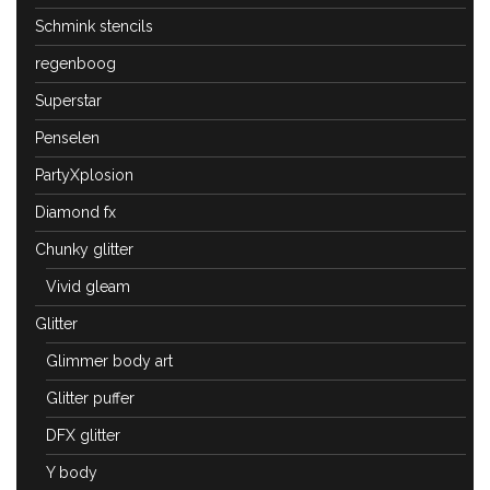
Schmink stencils
regenboog
Superstar
Penselen
PartyXplosion
Diamond fx
Chunky glitter
Vivid gleam
Glitter
Glimmer body art
Glitter puffer
DFX glitter
Y body