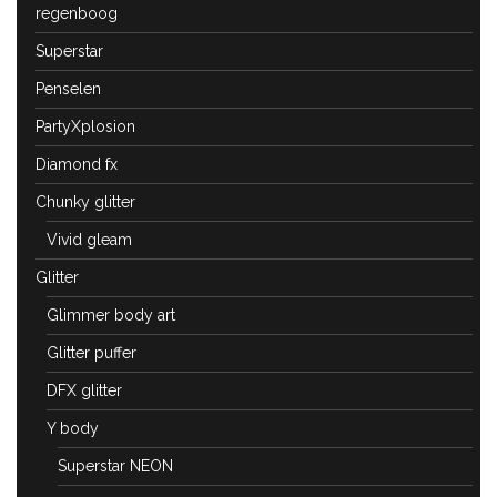
regenboog
Superstar
Penselen
PartyXplosion
Diamond fx
Chunky glitter
Vivid gleam
Glitter
Glimmer body art
Glitter puffer
DFX glitter
Y body
Superstar NEON