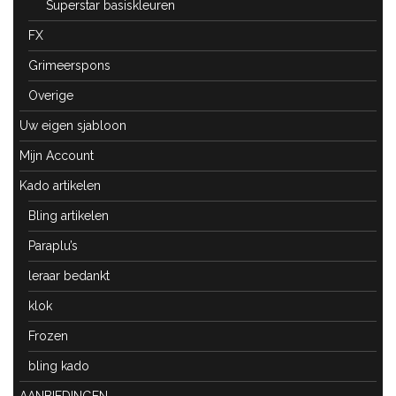
Superstar basiskleuren
FX
Grimeerspons
Overige
Uw eigen sjabloon
Mijn Account
Kado artikelen
Bling artikelen
Paraplu’s
leraar bedankt
klok
Frozen
bling kado
AANBIEDINGEN