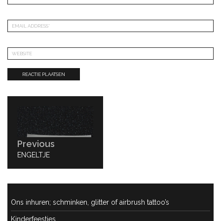
Bericht
navigatie
Previous
PREVIOUS
ENGELTJE
POST:
Ons inhuren; schminken, glitter of airbrush tattoo’s
Kinderfeestjes