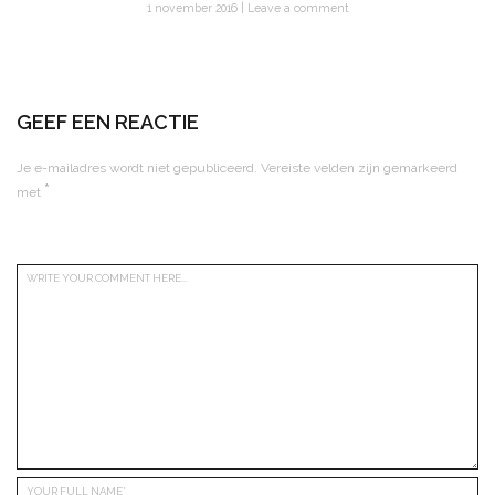
1 november 2016
Leave a comment
GEEF EEN REACTIE
Je e-mailadres wordt niet gepubliceerd.
Vereiste velden zijn gemarkeerd
*
met