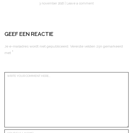
3 november 2016
Leave a comment
GEEF EEN REACTIE
Je e-mailadres wordt niet gepubliceerd.
Vereiste velden zijn gemarkeerd
*
met