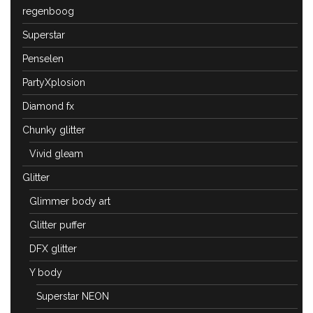
regenboog
Superstar
Penselen
PartyXplosion
Diamond fx
Chunky glitter
Vivid gleam
Glitter
Glimmer body art
Glitter puffer
DFX glitter
Y body
Superstar NEON