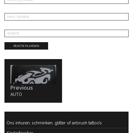
Bericht
navigatie
Previous
PREVIOUS
AUTO
POST:
Ons inhuren; schminken, glitter of airbrush tattoo’s
Kinderfeestjes