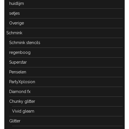
huidlijm
setjes
Overige
Schmink
Schmink stencils
regenboog
Superstar
Penselen
PartyXplosion
Diamond fx
Chunky glitter
Vivid gleam
Glitter