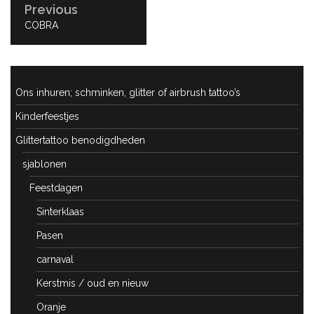
Previous
PREVIOUS
COBRA
POST:
Ons inhuren; schminken, glitter of airbrush tattoo’s
Kinderfeestjes
Glittertattoo benodigdheden
sjablonen
Feestdagen
Sinterklaas
Pasen
carnaval
Kerstmis / oud en nieuw
Oranje