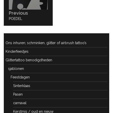
Previous
PREVIOUS
POEDEL
POST:
Ons inhuren; schminken, glitter of airbrush tattoo’s
Kinderfeestjes
Glittertattoo benodigdheden
sjablonen
Feestdagen
Sinterklaas
Pasen
carnaval
Kerstmis / oud en nieuw