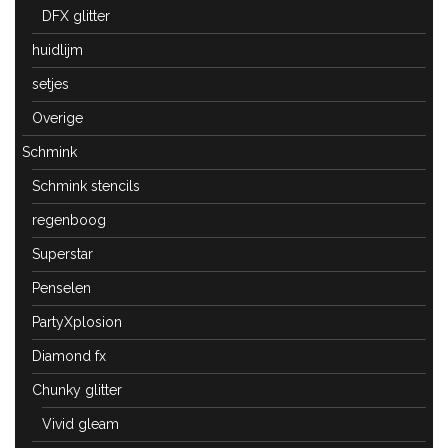
DFX glitter
huidlijm
setjes
Overige
Schmink
Schmink stencils
regenboog
Superstar
Penselen
PartyXplosion
Diamond fx
Chunky glitter
Vivid gleam