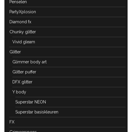
Penselen
PartyXplosion
Diamond fx
Chunky glitter
Vivid gleam
Glitter
Glimmer body art
Glitter puffer
DFX glitter
Y body
Superstar NEON
Superstar basiskleuren
FX
Grimeerspons