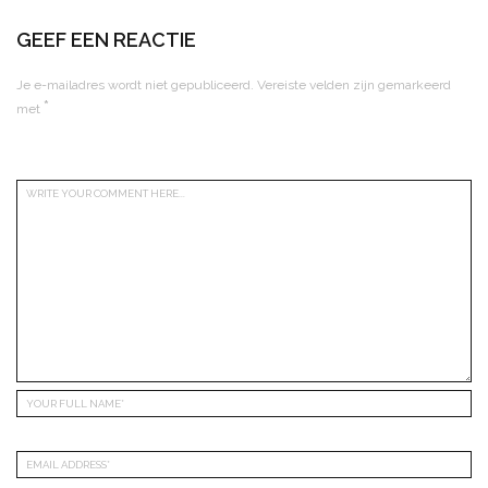
GEEF EEN REACTIE
Je e-mailadres wordt niet gepubliceerd.
Vereiste velden zijn gemarkeerd
*
met