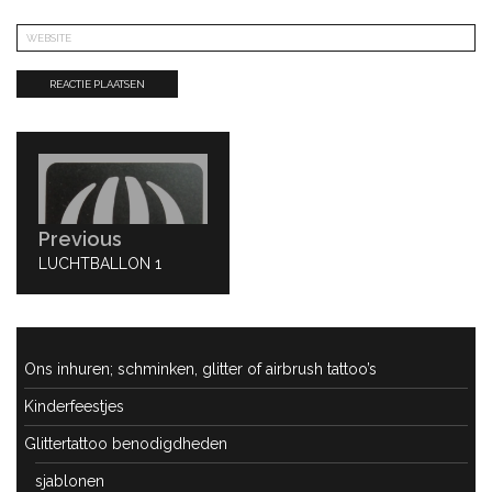
Bericht
navigatie
Previous
PREVIOUS
LUCHTBALLON 1
POST:
Ons inhuren; schminken, glitter of airbrush tattoo’s
Kinderfeestjes
Glittertattoo benodigdheden
sjablonen