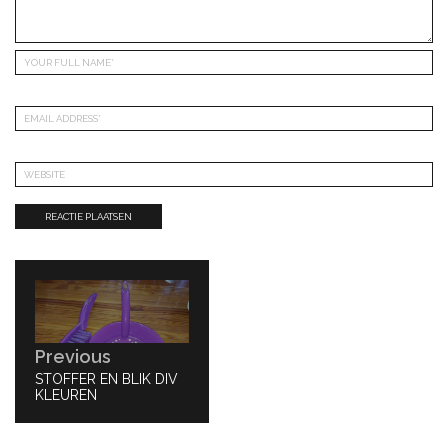
Bericht
navigatie
Previous
PREVIOUS
STOFFER EN BLIK DIV
POST:
KLEUREN