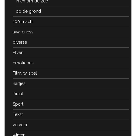
In en om de zee
op de grond
1001 nacht
awareness
diverse
Elven
Emoticons
Film, tv, spel
hartjes
Piraat
Sport
Tekst
vervoer
winter