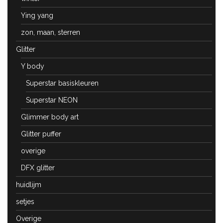
Ying yang
zon, maan, sterren
Glitter
Y body
Superstar basiskleuren
Superstar NEON
Glimmer body art
Glitter puffer
overige
DFX glitter
huidlijm
setjes
Overige