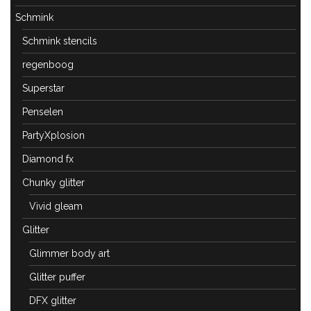
Schmink
Schmink stencils
regenboog
Superstar
Penselen
PartyXplosion
Diamond fx
Chunky glitter
Vivid gleam
Glitter
Glimmer body art
Glitter puffer
DFX glitter