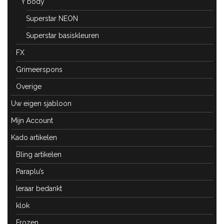
Y body
Superstar NEON
Superstar basiskleuren
FX
Grimeerspons
Overige
Uw eigen sjabloon
Mijn Account
Kado artikelen
Bling artikelen
Paraplu’s
leraar bedankt
klok
Frozen