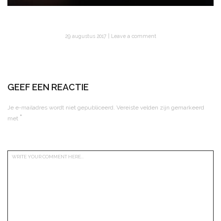
29 augustus 2017
Leave a comment
GEEF EEN REACTIE
Je e-mailadres wordt niet gepubliceerd.
Vereiste velden zijn gemarkeerd
*
met