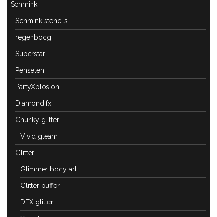
Schmink
Schmink stencils
regenboog
Superstar
Penselen
PartyXplosion
Diamond fx
Chunky glitter
Vivid gleam
Glitter
Glimmer body art
Glitter puffer
DFX glitter