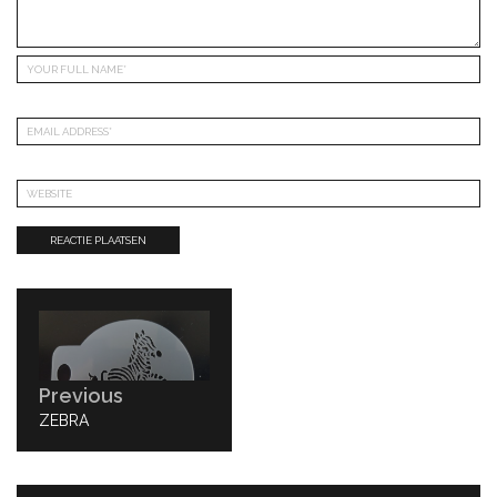
Bericht
navigatie
Previous
PREVIOUS
ZEBRA
POST: