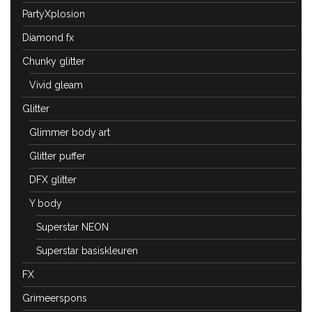
PartyXplosion
Diamond fx
Chunky glitter
Vivid gleam
Glitter
Glimmer body art
Glitter puffer
DFX glitter
Y body
Superstar NEON
Superstar basiskleuren
FX
Grimeerspons