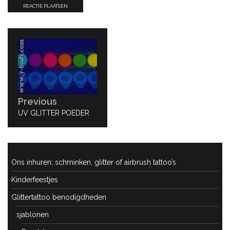
Bericht
navigatie
Previous
PREVIOUS
UV GLITTER POEDER
POST:
Ons inhuren; schminken, glitter of airbrush tattoo’s
Kinderfeestjes
Glittertattoo benodigdheden
sjablonen