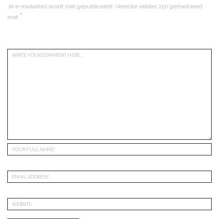
Je e-mailadres wordt niet gepubliceerd.
Vereiste velden zijn gemarkeerd
*
met