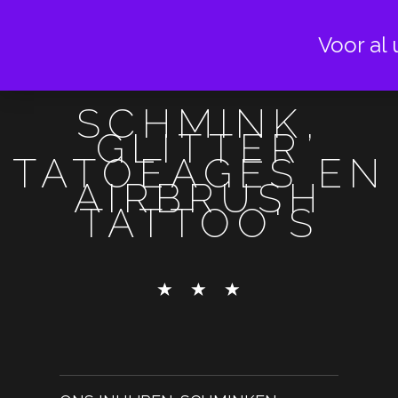
Voor al 
SCHMINK,
GLITTER
TATOEAGES EN
AIRBRUSH
TATTOO'S