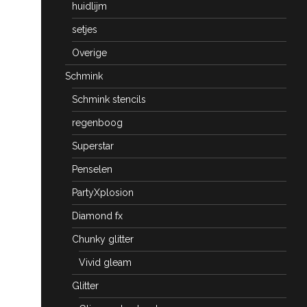
huidlijm
setjes
Overige
Schmink
Schmink stencils
regenboog
Superstar
Penselen
PartyXplosion
Diamond fx
Chunky glitter
Vivid gleam
Glitter