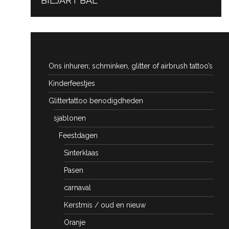
BILJART BAL
POST:
Ons inhuren; schminken, glitter of airbrush tattoo’s
Kinderfeestjes
Glittertattoo benodigdheden
sjablonen
Feestdagen
Sinterklaas
Pasen
carnaval
Kerstmis / oud en nieuw
Oranje