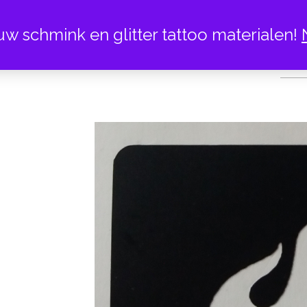
uw schmink en glitter tattoo materialen!
WATERP