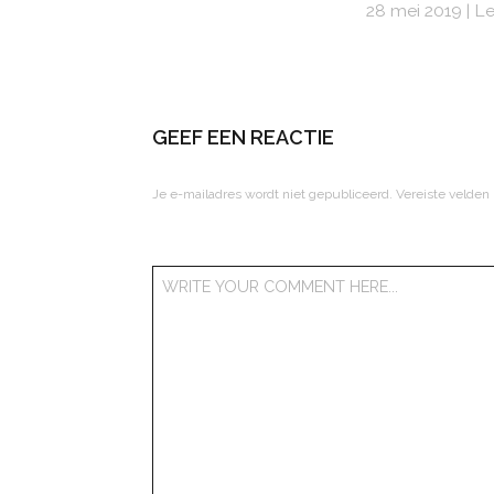
28 mei 2019
Le
GEEF EEN REACTIE
Je e-mailadres wordt niet gepubliceerd.
Vereiste velden