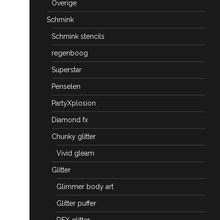
Overige
Schmink
Schmink stencils
regenboog
Superstar
Penselen
PartyXplosion
Diamond fx
Chunky glitter
Vivid gleam
Glitter
Glimmer body art
Glitter puffer