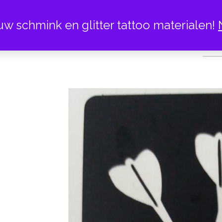
uw schmink en glitter tattoo materialen!
DART 