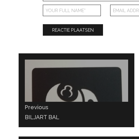
Bericht
navigatie
Previous
PREVIOUS
BILJART BAL
POST: