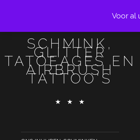
Voor al 
SCHMINK,
GLITTER
TATOEAGES EN
AIRBRUSH
TATTOO'S